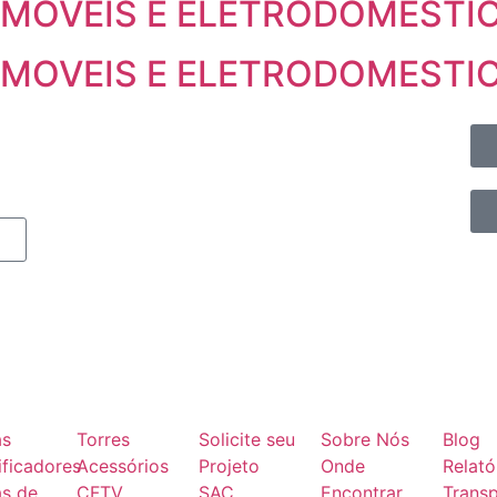
 MOVEIS E ELETRODOMESTI
 MOVEIS E ELETRODOMESTIC
as
Torres
Solicite seu
Sobre Nós
Blog
ficadores
Acessórios
Projeto
Onde
Relató
as de
CFTV
SAC
Encontrar
Transp