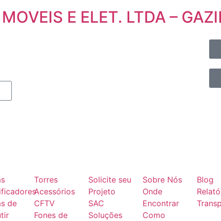
 MOVEIS E ELET. LTDA – GAZ
as
Torres
Solicite seu
Sobre Nós
Blog
ficadores
Acessórios
Projeto
Onde
Relató
as de
CFTV
SAC
Encontrar
Transp
tir
Fones de
Soluções
Como