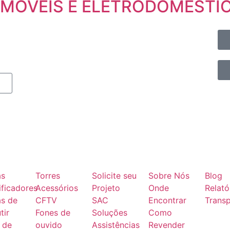
 MOVEIS E ELETRODOMESTI
as
Torres
Solicite seu
Sobre Nós
Blog
ficadores
Acessórios
Projeto
Onde
Relató
as de
CFTV
SAC
Encontrar
Transp
tir
Fones de
Soluções
Como
 de
ouvido
Assistências
Revender