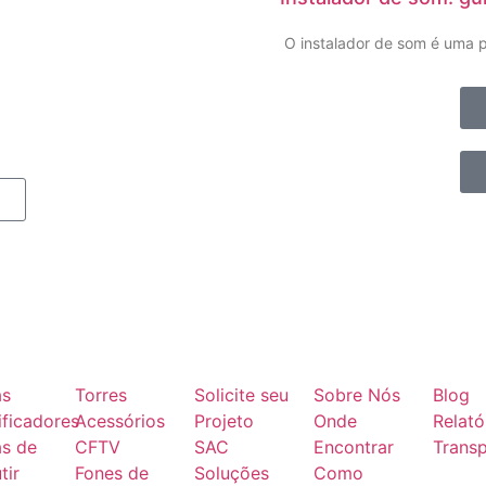
O instalador de som é uma p
as
Torres
Solicite seu
Sobre Nós
Blog
ficadores
Acessórios
Projeto
Onde
Relató
as de
CFTV
SAC
Encontrar
Transp
tir
Fones de
Soluções
Como