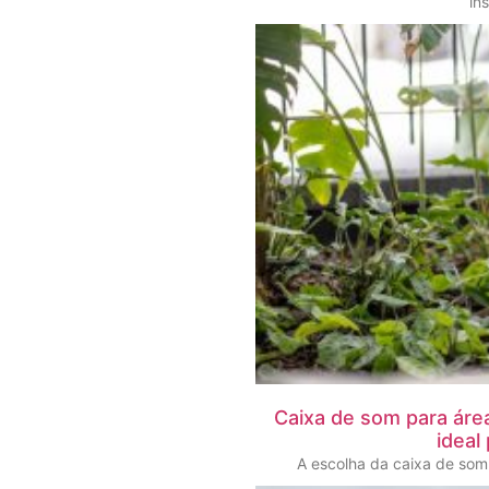
in
Caixa de som para áre
ideal
A escolha da caixa de som 