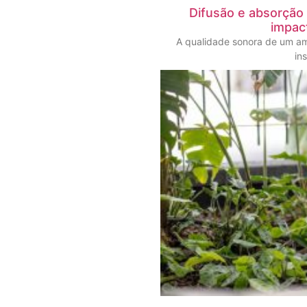
Difusão e absorção
impac
A qualidade sonora de um a
in