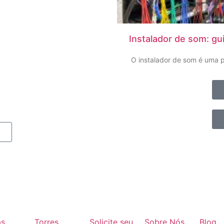
Instalador de som: gu
O instalador de som é uma p
as
Torres
Solicite seu
Sobre Nós
Blog