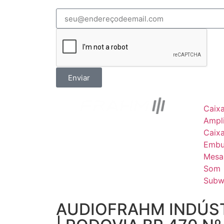
Enviar
Caix
Ampli
Caix
Embu
Mesa
Som
Subw
AUDIOFRAHM INDÚST