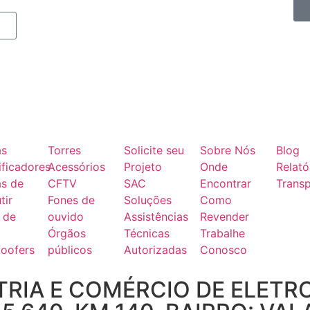
as
Torres
Solicite seu
Sobre Nós
Blog
ficadores
Acessórios
Projeto
Onde
Relató
as de
CFTV
SAC
Encontrar
Transp
tir
Fones de
Soluções
Como
 de
ouvido
Assistências
Revender
Órgãos
Técnicas
Trabalhe
oofers
públicos
Autorizadas
Conosco
RIA E COMÉRCIO DE ELETR