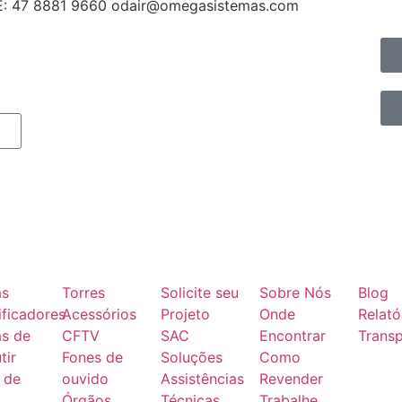
: 47 8881 9660 odair@omegasistemas.com
as
Torres
Solicite seu
Sobre Nós
Blog
ficadores
Acessórios
Projeto
Onde
Relató
as de
CFTV
SAC
Encontrar
Transp
tir
Fones de
Soluções
Como
 de
ouvido
Assistências
Revender
Órgãos
Técnicas
Trabalhe