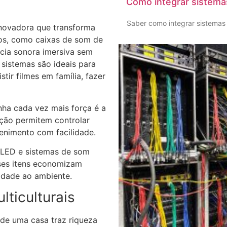
Como integrar sistema
Saber como integrar sistemas 
novadora que transforma
os, como caixas de som de
cia sonora imersiva sem
sistemas são ideais para
stir filmes em família, fazer
nha cada vez mais força é a
ção permitem controlar
tenimento com facilidade.
 LED e sistemas de som
ses itens economizam
idade ao ambiente.
lticulturais
de uma casa traz riqueza