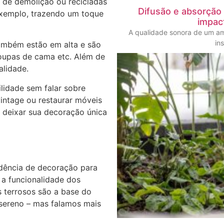
 de demolição ou recicladas
Difusão e absorção
exemplo, trazendo um toque
impac
A qualidade sonora de um a
in
também estão em alta e são
roupas de cama etc. Além de
alidade.
lidade sem falar sobre
intage ou restaurar móveis
e deixar sua decoração única
ndência de decoração para
 a funcionalidade dos
 terrosos são a base do
sereno – mas falamos mais