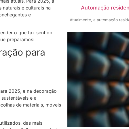
mais atuais. Para 2025, a
Automação residenc
 naturais e culturais na
conchegantes e
Atualmente, a automação reside
tender o que faz sentido
que preparamos:
ração para
para 2025, e na decoração
s sustentáveis e a
colhas de materiais, móveis
utilizados, das mais