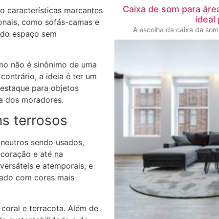
Caixa de som para áre
o características marcantes
ideal
ionais, como sofás-camas e
A escolha da caixa de som 
o do espaço sem
smo não é sinônimo de uma
ontrário, a ideia é ter um
destaque para objetos
ra dos moradores.
ns terrosos
neutros sendo usados,
ecoração e até na
versáteis e atemporais, e
ado com cores mais
coral e terracota. Além de