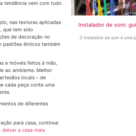
ssa tendência vem com tudo
lo, nas texturas aplicadas
Instalador de som: gu
, que tem sido
ações de decoração no
O instalador de som é uma p
om padrões étnicos também
as e móveis feitos à mão,
e ao ambiente. Melhor
artesãos locais – de
que cada peça conte uma
ente.
ementos de diferentes
ação para casa, continue
deixar a casa mais