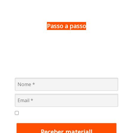
Passo a passo
Instalação de
equipamentos de som
Quer aperfeiçoar seus conhecimentos sobre instalação
de sonorização de ambientes comerciais? Baixe agora!
Eu concordo em receber comunicações.
Receber material!