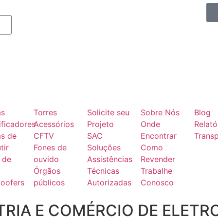
as
Torres
Solicite seu
Sobre Nós
Blog
ficadores
Acessórios
Projeto
Onde
Relató
as de
CFTV
SAC
Encontrar
Transp
tir
Fones de
Soluções
Como
 de
ouvido
Assistências
Revender
Órgãos
Técnicas
Trabalhe
oofers
públicos
Autorizadas
Conosco
RIA E COMÉRCIO DE ELETR