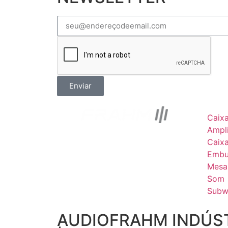
Enviar
Caix
Ampli
Caix
Embu
Mesa
Som
Subw
AUDIOFRAHM INDÚST