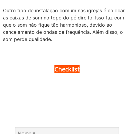
Outro tipo de instalação comum nas igrejas é colocar
as caixas de som no topo do pé direito. Isso faz com
que o som não fique tão harmonioso, devido ao
cancelamento de ondas de frequência. Além disso, o
som perde qualidade.
Checklist
Equipamentos de som
para igreja essenciais
Baixe este checklist e descubra os melhores
equipamentos para garantir mais qualidade e conforto
aos fiéis.