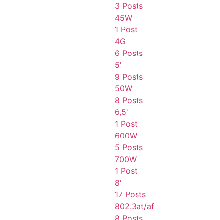
3 Posts
45W
1 Post
4G
6 Posts
5'
9 Posts
50W
8 Posts
6,5'
1 Post
600W
5 Posts
700W
1 Post
8'
17 Posts
802.3at/af
8 Posts